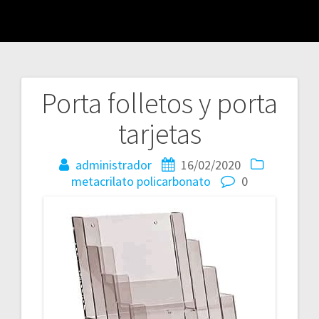
Porta folletos y porta
Navegación
tarjetas
de
entradas
administrador
16/02/2020
metacrilato
policarbonato
0