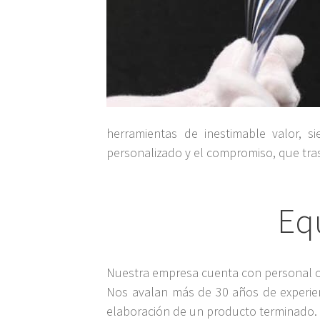
herramientas de inestimable valor, s
personalizado y el compromiso, que tras
Eq
Nuestra empresa cuenta con personal cua
Nos avalan más de 30 años de experien
elaboración de un producto terminado.