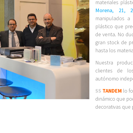
materiales plást
Morena, 21, 2
manipulados a 
plástico que pr
de venta. No du
gran stock de p
hasta los materi
Nuestra produc
clientes de l
autónomo indepe
SS
TANDEM
lo f
dinámico que po
decorativas que 