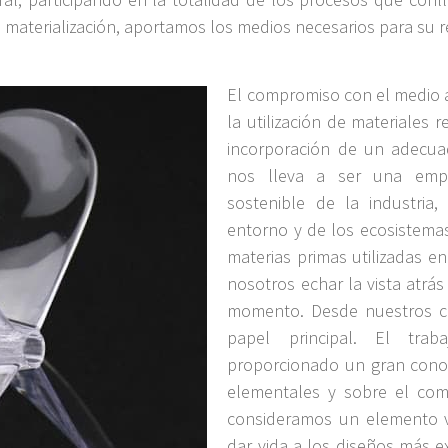
materialización, aportamos los medios necesarios para su r
El compromiso con el medio a
la utilización de materiales
incorporación de un adecua
nos lleva a ser una empr
sostenible de la industria,
entorno y de los ecosistema
materias primas utilizadas e
nosotros echar la vista atrás
momento. Desde nuestros co
papel principal. El tra
proporcionado un gran cono
elementales y sobre el com
consideramos un elemento v
dar vida a los diseños más 