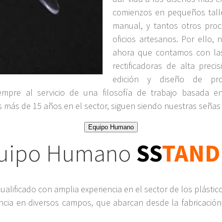
comienzos en pequeños taller
manual, y tantos otros proc
oficios artesanos. Por ello,
ahora que contamos con las
rectificadoras de alta preci
edición y diseño de pr
iempre al servicio de una filosofía de trabajo basada en
 más de 15 años en el sector, siguen siendo nuestras señas 
Equipo Humano
uipo Humano
SS
TAND
lificado con amplia experiencia en el sector de los plástico
cia en diversos campos, que abarcan desde la fabricación d