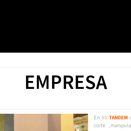
EMPRESA
En
SS
TANDEM
o
corte ,manipu