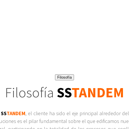
Filosofía
Filosofía
SS
TANDEM
n
SS
TANDEM
, el cliente ha sido el eje principal alrededor de
oluciones es el pilar fundamental sobre el que edificamos nu
ral, participando en la totalidad de los procesos que conll