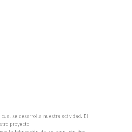
l cual se desarrolla nuestra actividad. El
estro proyecto.
eva la fabricación de un producto final.