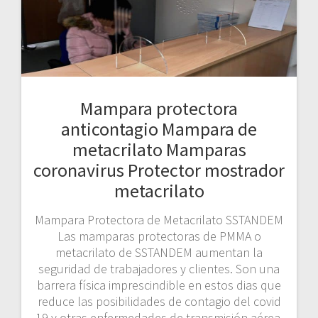
Mampara protectora
anticontagio Mampara de
metacrilato Mamparas
coronavirus Protector mostrador
metacrilato
Mampara Protectora de Metacrilato SSTANDEM
Las mamparas protectoras de PMMA o
metacrilato de SSTANDEM aumentan la
seguridad de trabajadores y clientes. Son una
barrera física imprescindible en estos dias que
reduce las posibilidades de contagio del covid
19 y otras enfermedades de transmisión aérea.